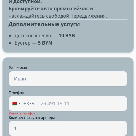
и доступной
.
Бронируйте авто прямо сейчас
и
наслаждайтесь свободой передвижения.
Дополнительные услуги
Детское кресло —
10 BYN
Бустер —
5 BYN
Ваше имя
Телефон
+375
Укажите телефон
Количество суток аренды