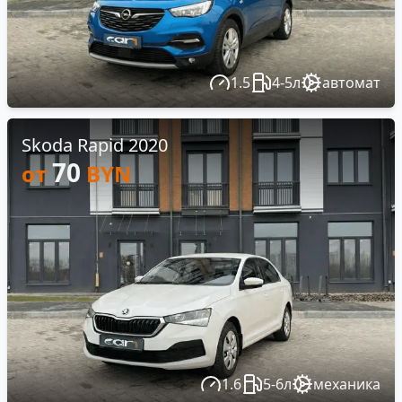
1.5
4-5л
автомат
Skoda Rapid 2020
70
от
BYN
1.6
5-6л
механика