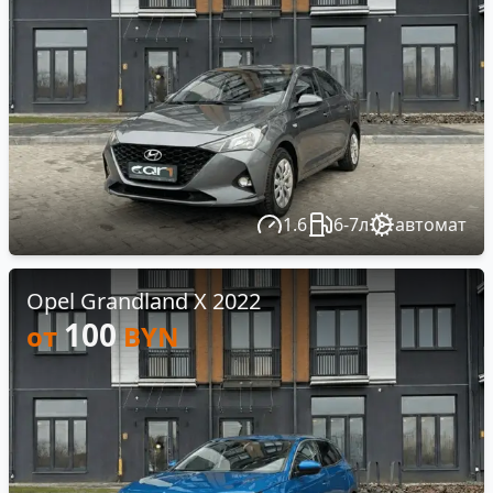
1.6
6-7л
автомат
Opel Grandland X 2022
100
от
BYN