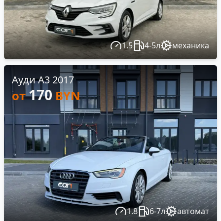
1.5
4-5л
механика
Ауди А3 2017
170
от
BYN
1.8
6-7л
автомат