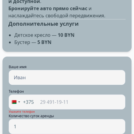
и доступной
.
Бронируйте авто прямо сейчас
и
наслаждайтесь свободой передвижения.
Дополнительные услуги
Детское кресло —
10 BYN
Бустер —
5 BYN
Ваше имя
Телефон
+375
Укажите телефон
Количество суток аренды