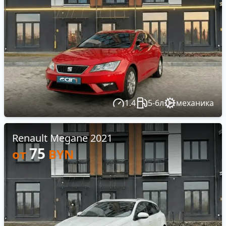
1.4
5-6л
механика
Renault Megane 2021
75
от
BYN