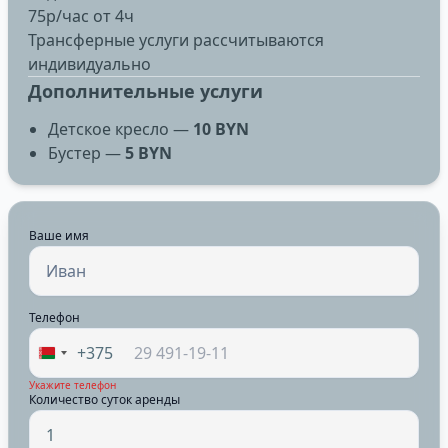
75р/час от 4ч
Трансферные услуги рассчитываются
индивидуально
Дополнительные услуги
Детское кресло —
10 BYN
Бустер —
5 BYN
Ваше имя
Телефон
+375
Укажите телефон
Количество суток аренды