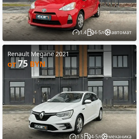
1.4
4-5л
автомат
Renault Megane 2021
75
от
BYN
1.5
4-5л
механика