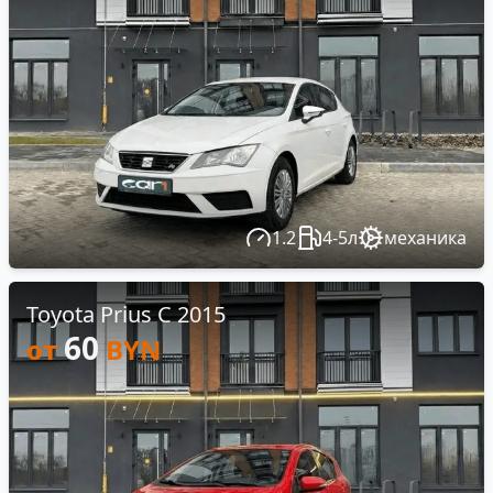
1.2
4-5л
механика
Toyota Prius C 2015
60
от
BYN